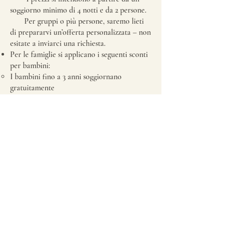
soggiorno minimo di 4 notti e da 2 persone.
Per gruppi o più persone, saremo lieti
di prepararvi un’offerta personalizzata – non
esitate a inviarci una richiesta.
Per le famiglie si applicano i seguenti sconti
per bambini:
I bambini fino a 3 anni soggiornano
gratuitamente
I bambini dai 3 ai 14 anni pagano 20 € a
notte
Contattaci:
Oberbacherhof
Oberbacherhof n. 9
39030 Rio di Pusteria / Gais (BZ)
Alto Adige - Italia
Cellulare+WhatsApp:
+39 3408236034
info@oberbacherhof.com