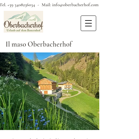
Tel.
+39 3408236034
- Mail:
info@oberbacherhof.com
Il maso Oberbacherhof