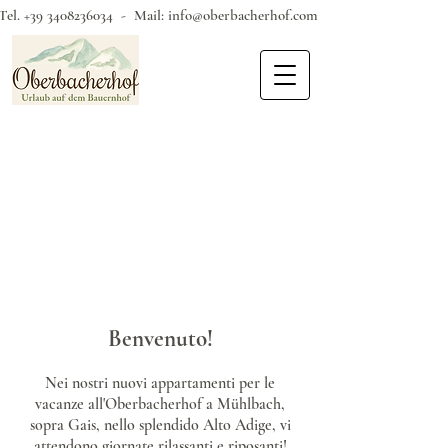
Tel.
+39 3408236034
- Mail:
info@oberbacherhof.com
Benvenuto!
Nei nostri nuovi appartamenti per le
vacanze all'Oberbacherhof a Mühlbach,
sopra Gais, nello splendido Alto Adige, vi
attendono giornate rilassanti e riposanti!