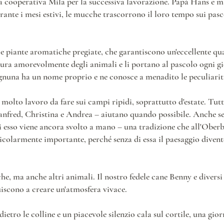
 cooperativa Mila per la successiva lavorazione. Papà Hans e 
ante i mesi estivi, le mucche trascorrono il loro tempo sui pasco
be e piante aromatiche pregiate, che garantiscono un'eccellente q
ura amorevolmente degli animali e li portano al pascolo ogni 
gnuna ha un nome proprio e ne conosce a menadito le peculiarit
è molto lavoro da fare sui campi ripidi, soprattutto d'estate. Tu
anfred, Christina e Andrea – aiutano quando possibile. Anche se
 di esso viene ancora svolto a mano – una tradizione che all'Obe
icolarmente importante, perché senza di essa il paesaggio divent
he, ma anche altri animali. Il nostro fedele cane Benny e divers
buiscono a creare un'atmosfera vivace.
ietro le colline e un piacevole silenzio cala sul cortile, una gio