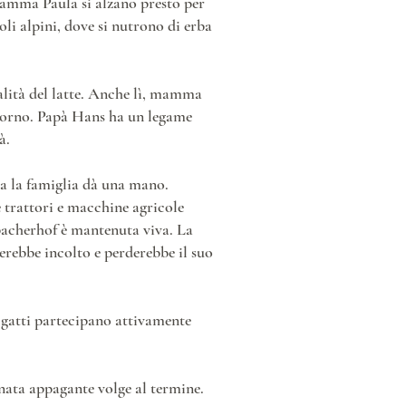
mamma Paula si alzano presto per
li alpini, dove si nutrono di erba
ualità del latte. Anche lì, mamma
giorno. Papà Hans ha un legame
à.
tta la famiglia dà una mano.
 trattori e macchine agricole
rbacherhof è mantenuta viva. La
erebbe incolto e perderebbe il suo
i gatti partecipano attivamente
rnata appagante volge al termine.